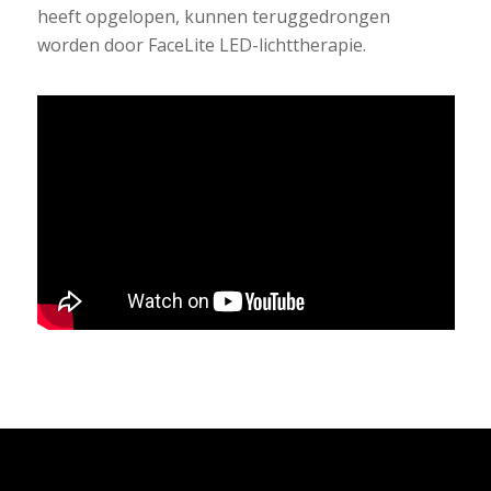
heeft opgelopen, kunnen teruggedrongen
worden door FaceLite LED-lichttherapie.