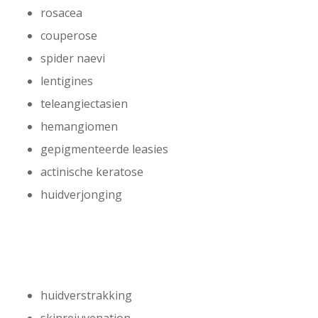
rosacea
couperose
spider naevi
lentigines
teleangiectasien
hemangiomen
gepigmenteerde leasies
actinische keratose
huidverjonging
Esthemed biedt oplossingen
voor:
huidverstrakking