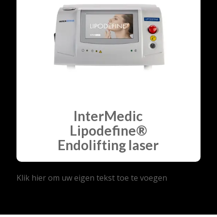
InterMedic
Lipodefine®
Endolifting laser
Klik hier om uw eigen tekst toe te voegen