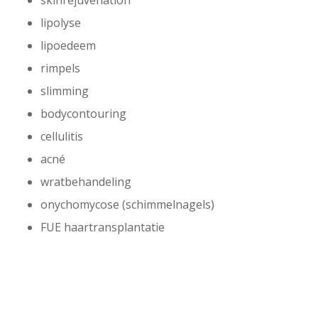
skinrejuvenation
lipolyse
lipoedeem
rimpels
slimming
bodycontouring
cellulitis
acné
wratbehandeling
onychomycose (schimmelnagels)
FUE haartransplantatie