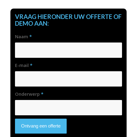
VRAAG HIERONDER UW OFFERTE OF
DEMO AAN:
Naam
*
E-mail
*
Onderwerp
*