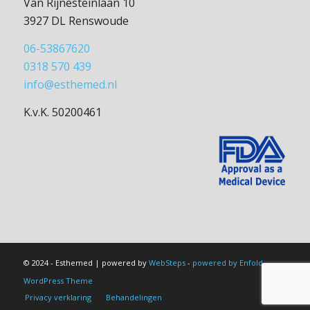
Van Rijnesteinlaan 10
3927 DL Renswoude
06-53867620
0318 570 439
info@esthemed.nl
K.v.K. 50200461
© 2024 - Esthemed | powered by
WebSteps
-
powered by Enfold
WordPress Theme
Privacy verklaring
Behandelingen