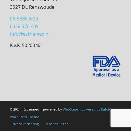
3927 DL Renswoude
06-53867620
0318 570 439
info@esthemed.nl
K.v.K. 50200461
© 2024 - Esthemed | powered by
WebSteps
-
powered by Enfold
WordPress Theme
Privacy verklaring
Behandelingen